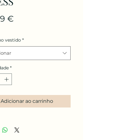
ESS
Preço
99 €
o vestido
*
ionar
dade
*
Adicionar ao carrinho