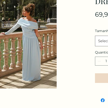
DR
69,
Tamanh
Selec
Quanti