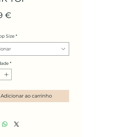
Preço
9 €
op Size
*
ionar
dade
*
Adicionar ao carrinho