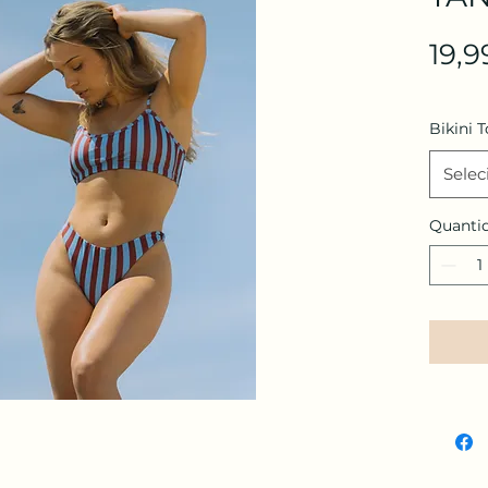
19,9
Bikini T
Selec
Quanti