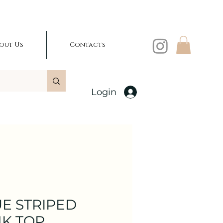
out Us
Contacts
Login
E STRIPED
K TOP