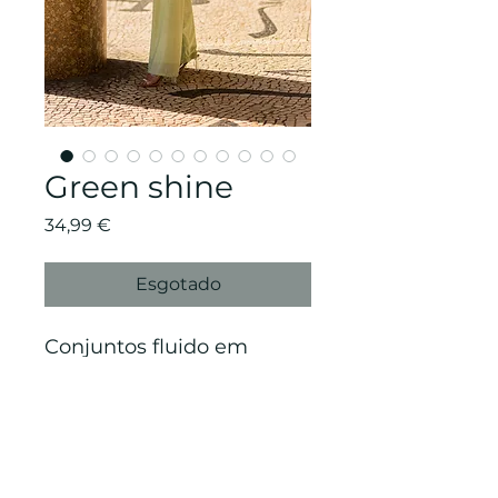
Green shine
Preço
34,99 €
Esgotado
Conjuntos fluido em
malha brilhante