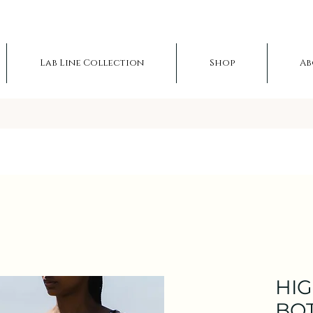
Lab Line Collection
Shop
Ab
HIG
BO