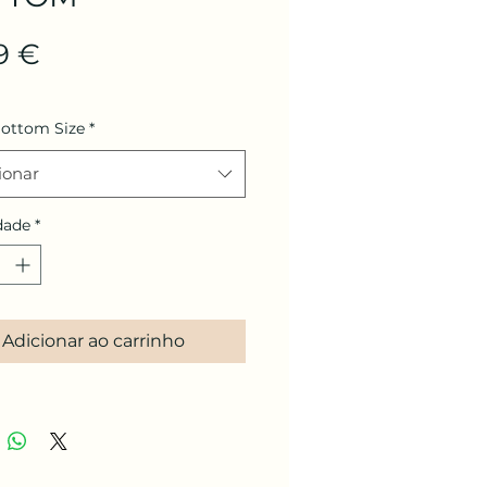
Preço
9 €
Bottom Size
*
ionar
dade
*
Adicionar ao carrinho