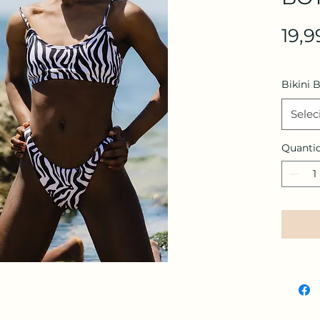
19,9
Bikini 
Selec
Quanti