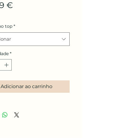
Preço
99 €
o top
*
ionar
dade
*
Adicionar ao carrinho