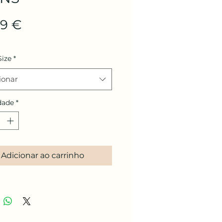
Preço
99 €
Size
*
ionar
dade
*
Adicionar ao carrinho