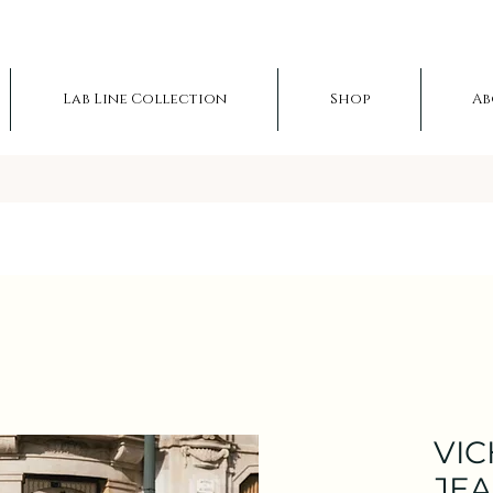
Lab Line Collection
Shop
Ab
VIC
JE