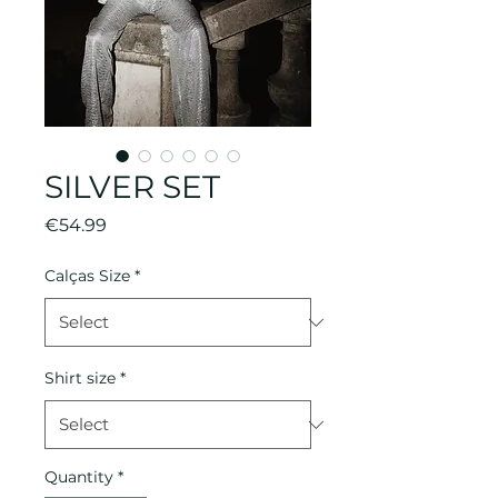
SILVER SET
Price
€54.99
Calças Size
*
Shirt size
*
Quantity
*